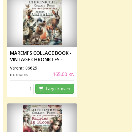
MAREMI´S COLLAGE BOOK -
VINTAGE CHRONICLES -
FOREST ANIMALIA VOL 1
Varenr.:
06625
165,00 kr.
m. moms
Læg i kurven