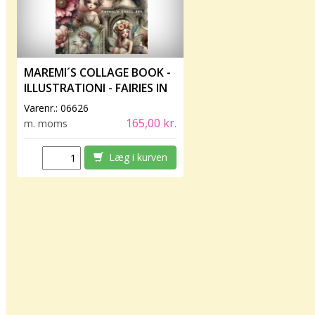
MAREMI´S COLLAGE BOOK -
ILLUSTRATIONI - FAIRIES IN
BLOOM
Varenr.:
06626
165,00 kr.
m. moms
Læg i kurven