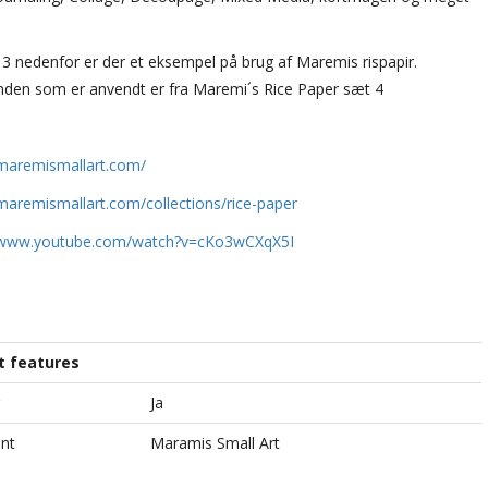
r. 3 nedenfor er der et eksempel på brug af Maremis rispapir.
den som er anvendt er fra Maremi´s Rice Paper sæt 4
/maremismallart.com/
/maremismallart.com/collections/rice-paper
//www.youtube.com/watch?v=cKo3wCXqX5I
t features
Ja
nt
Maramis Small Art