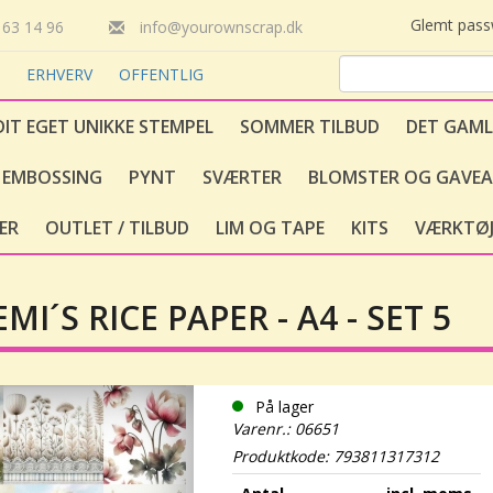
Glemt pas
63 14 96
info@yourownscrap.dk
T
ERHVERV
OFFENTLIG
DIT EGET UNIKKE STEMPEL
SOMMER TILBUD
DET GAML
EMBOSSING
PYNT
SVÆRTER
BLOMSTER OG GAVEA
ER
OUTLET / TILBUD
LIM OG TAPE
KITS
VÆRKTØJ
I´S RICE PAPER - A4 - SET 5
På lager
Varenr.: 06651
Produktkode: 793811317312