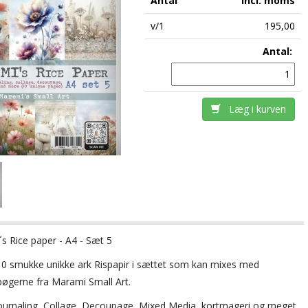
Antal
incl. moms
v/1
195,00
Antal:
Læg i kurven
s Rice paper - A4 - Sæt 5
10 smukke unikke ark Rispapir i sættet som kan mixes med
bøgerne fra Marami Small Art.
 Journaling, Collage, Decoupage, Mixed Media, kortmageri og meget