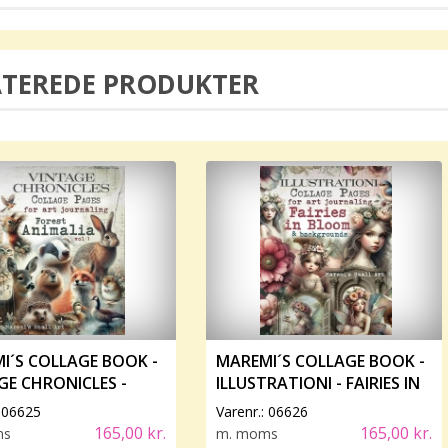
ATEREDE PRODUKTER
I´S COLLAGE BOOK -
MAREMI´S COLLAGE BOOK -
GE CHRONICLES -
ILLUSTRATIONI - FAIRIES IN
T ANIMALIA VOL 1
BLOOM
:
06625
Varenr.:
06626
165,00 kr.
165,00 kr.
ms
m. moms