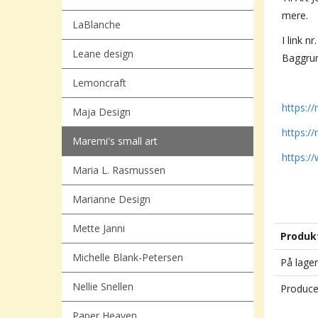
mere.
LaBlanche
I link n
Leane design
Baggrun
Lemoncraft
https:/
Maja Design
https:/
Maremi's small art
https:
Maria L. Rasmussen
Marianne Design
Mette Janni
Produk
Michelle Blank-Petersen
På lager
Nellie Snellen
Produce
Paper Heaven