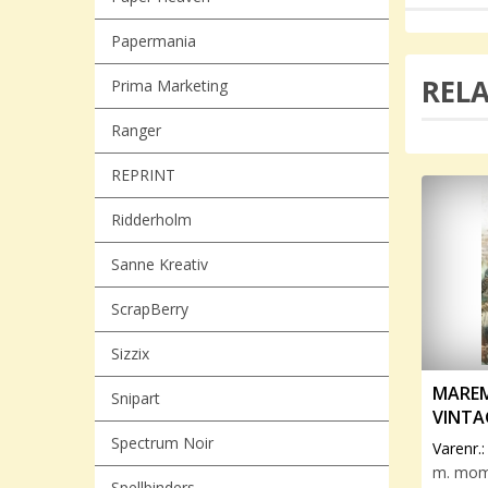
Papermania
REL
Prima Marketing
Ranger
REPRINT
Ridderholm
Sanne Kreativ
ScrapBerry
Sizzix
MAREM
Snipart
VINTA
FORES
Spectrum Noir
Varenr.
m. mo
Spellbinders