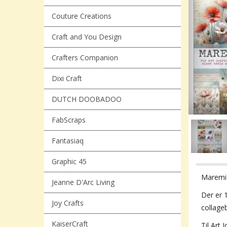
Couture Creations
Craft and You Design
Crafters Companion
Dixi Craft
DUTCH DOOBADOO
FabScraps
Fantasiaq
Graphic 45
Maremi´
Jeanne D'Arc Living
Der er 
Joy Crafts
collage
KaiserCraft
Til Art