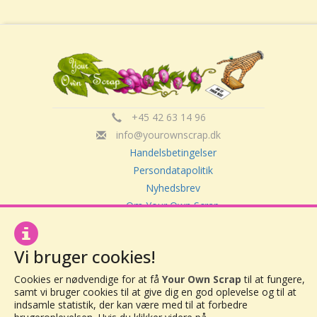
+45 42 63 14 96
info@yourownscrap.dk
Handelsbetingelser
Persondatapolitik
Nyhedsbrev
Om Your Own Scrap
Vi bruger cookies!
Your Own Scrap
CVR: 30416082
Cookies er nødvendige for at få
Your Own Scrap
til at fungere,
Vor Frue Hovedgade 20
samt vi bruger cookies til at give dig en god oplevelse og til at
4000 Roskilde
indsamle statistik, der kan være med til at forbedre