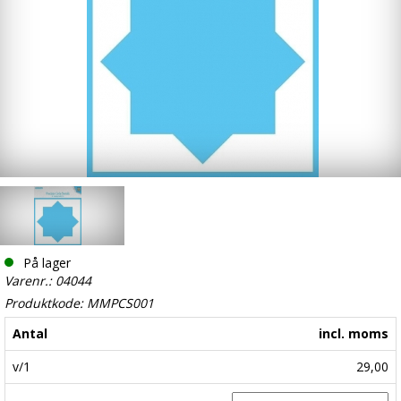
På lager
Varenr.: 04044
Produktkode: MMPCS001
Antal
incl. moms
v/1
29,00