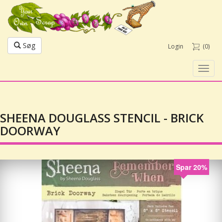
Søg
Login
(0)
Toggl
navig
SHEENA DOUGLASS STENCIL - BRICK
DOORWAY
Spar 20%