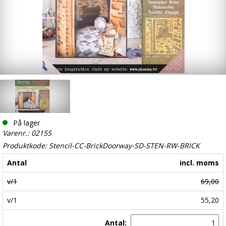
På lager
Varenr.: 02155
Produktkode: Stencil-CC-BrickDoorway-SD-STEN-RW-BRICK
Antal
incl. moms
v/1
69,00
v/1
55,20
Antal: