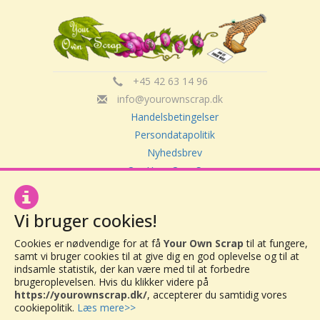
+45 42 63 14 96
info@yourownscrap.dk
Handelsbetingelser
Persondatapolitik
Nyhedsbrev
Om Your Own Scrap
Vi bruger cookies!
Your Own Scrap
CVR: 30416082
Cookies er nødvendige for at få
Your Own Scrap
til at fungere,
Vor Frue Hovedgade 20
samt vi bruger cookies til at give dig en god oplevelse og til at
4000 Roskilde
indsamle statistik, der kan være med til at forbedre
brugeroplevelsen. Hvis du klikker videre på
https://yourownscrap.dk/
, accepterer du samtidig vores
cookiepolitik.
Læs mere>>