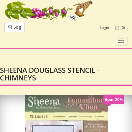
Søg
Login
(0)
Toggl
navig
SHEENA DOUGLASS STENCIL -
CHIMNEYS
Spar 20%