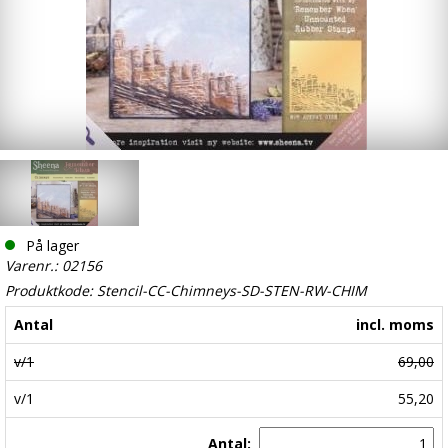
På lager
Varenr.: 02156
Produktkode: Stencil-CC-Chimneys-SD-STEN-RW-CHIM
Antal
incl. moms
v/1
69,00
v/1
55,20
Antal: