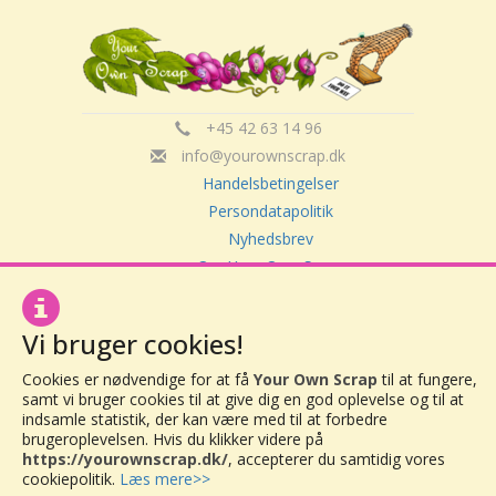
+45 42 63 14 96
info@yourownscrap.dk
Handelsbetingelser
Persondatapolitik
Nyhedsbrev
Om Your Own Scrap
Vi bruger cookies!
Your Own Scrap
CVR: 30416082
Cookies er nødvendige for at få
Your Own Scrap
til at fungere,
Vor Frue Hovedgade 20
samt vi bruger cookies til at give dig en god oplevelse og til at
4000 Roskilde
indsamle statistik, der kan være med til at forbedre
brugeroplevelsen. Hvis du klikker videre på
https://yourownscrap.dk/
, accepterer du samtidig vores
cookiepolitik.
Læs mere>>