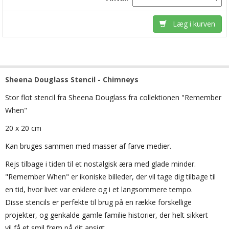
Læg i kurven
Sheena Douglass Stencil - Chimneys
Stor flot stencil fra Sheena Douglass fra collektionen "Remember
When"
20 x 20 cm
Kan bruges sammen med masser af farve medier.
Rejs tilbage i tiden til et nostalgisk æra med glade minder.
"Remember When" er ikoniske billeder, der vil tage dig tilbage til
en tid, hvor livet var enklere og i et langsommere tempo.
Disse stencils er perfekte til brug på en række forskellige
projekter, og genkalde gamle familie historier, der helt sikkert
vil få et smil frem på dit ansigt.