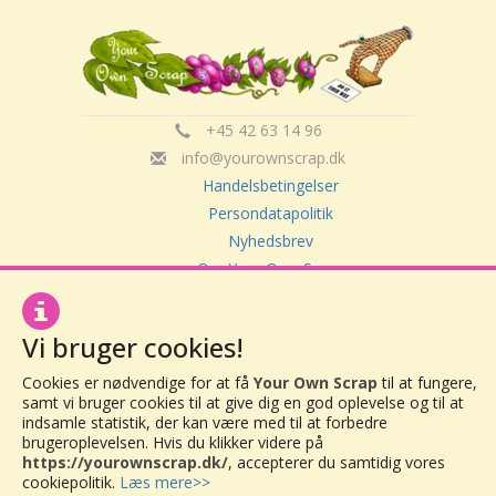
+45 42 63 14 96
info@yourownscrap.dk
Handelsbetingelser
Persondatapolitik
Nyhedsbrev
Om Your Own Scrap
Vi bruger cookies!
Your Own Scrap
CVR: 30416082
Cookies er nødvendige for at få
Your Own Scrap
til at fungere,
Vor Frue Hovedgade 20
samt vi bruger cookies til at give dig en god oplevelse og til at
4000 Roskilde
indsamle statistik, der kan være med til at forbedre
brugeroplevelsen. Hvis du klikker videre på
https://yourownscrap.dk/
, accepterer du samtidig vores
cookiepolitik.
Læs mere>>