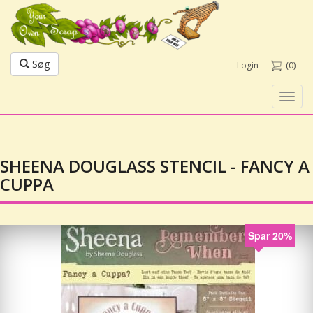
Søg
Login
(0)
Toggl
navig
SHEENA DOUGLASS STENCIL - FANCY A
CUPPA
Spar 20%