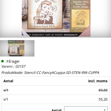
På lager
Varenr.: 02157
Produktkode: Stencil-CC-FancyACuppa-SD-STEN-RW-CUPPA
Antal
incl. moms
v/1
69,00
v/1
55,20
Antal: