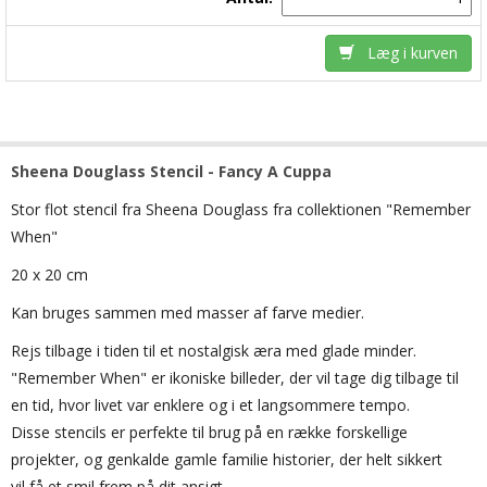
Læg i kurven
Sheena Douglass Stencil - Fancy A Cuppa
Stor flot stencil fra Sheena Douglass fra collektionen "Remember
When"
20 x 20 cm
Kan bruges sammen med masser af farve medier.
Rejs tilbage i tiden til et nostalgisk æra med glade minder.
"Remember When" er ikoniske billeder, der vil tage dig tilbage til
en tid, hvor livet var enklere og i et langsommere tempo.
Disse stencils er perfekte til brug på en række forskellige
projekter, og genkalde gamle familie historier, der helt sikkert
vil få et smil frem på dit ansigt.