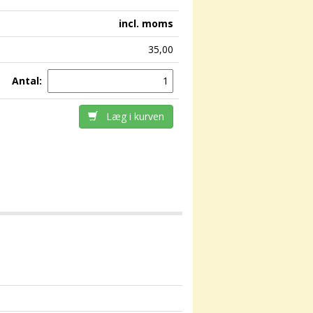
incl. moms
35,00
Antal:
Læg i kurven