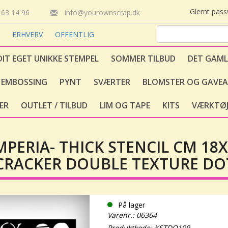
Glemt pas
63 14 96
info@yourownscrap.dk
T
ERHVERV
OFFENTLIG
DIT EGET UNIKKE STEMPEL
SOMMER TILBUD
DET GAML
EMBOSSING
PYNT
SVÆRTER
BLOMSTER OG GAVEA
ER
OUTLET / TILBUD
LIM OG TAPE
KITS
VÆRKTØJ
PERIA- THICK STENCIL CM 18X
RACKER DOUBLE TEXTURE DO
På lager
Varenr.: 06364
Produktkode: KSTDQ109