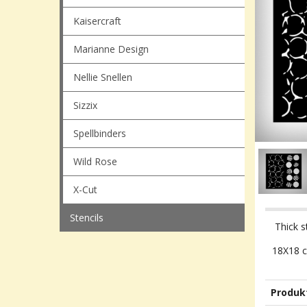
Kaisercraft
Marianne Design
Nellie Snellen
Sizzix
Spellbinders
Wild Rose
X-Cut
Stencils
Thick s
18X18 
Produk