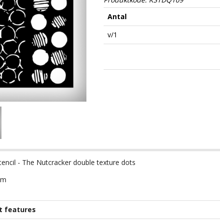
Antal
v/1
tencil - The Nutcracker double texture dots
cm
t features