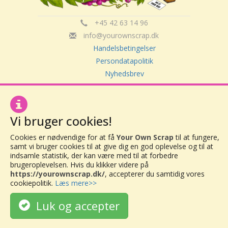
+45 42 63 14 96
info@yourownscrap.dk
Handelsbetingelser
Persondatapolitik
Nyhedsbrev
Om Your Own Scrap
Vi bruger cookies!
Your Own Scrap
CVR: 30416082
Cookies er nødvendige for at få
Your Own Scrap
til at fungere,
Vor Frue Hovedgade 20
samt vi bruger cookies til at give dig en god oplevelse og til at
indsamle statistik, der kan være med til at forbedre
4000 Roskilde
brugeroplevelsen. Hvis du klikker videre på
https://yourownscrap.dk/
, accepterer du samtidig vores
cookiepolitik.
Læs mere>>
Luk og accepter