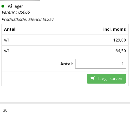
På lager
Varenr.: 05066
Produktkode: Stencil SL257
Antal
incl. moms
v/1
129,00
v/1
64,50
Antal:
Læg i kurven
30