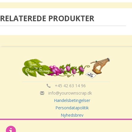
RELATEREDE PRODUKTER
+45 42 63 14 96
info@yourownscrap.dk
Handelsbetingelser
Persondatapolitik
Nyhedsbrev
Om Your Own Scrap