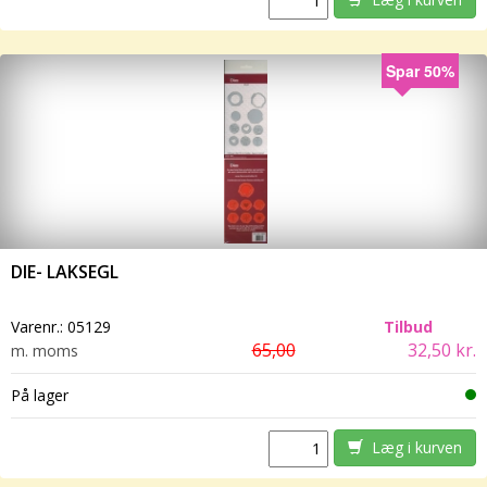
Spar 50%
DIE- LAKSEGL
Varenr.:
05129
Tilbud
65,00
32,50 kr.
m. moms
På lager
Læg i kurven