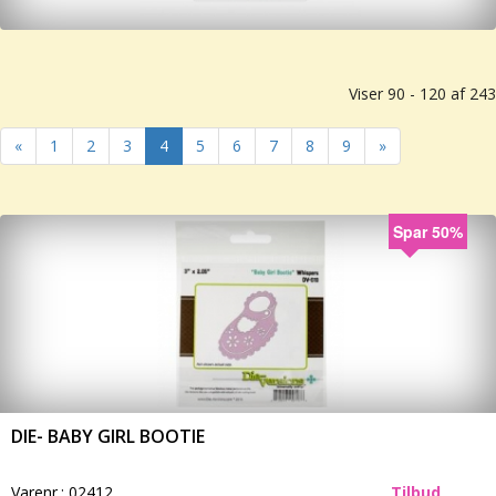
Viser 90 - 120 af 243
«
1
2
3
4
5
6
7
8
9
»
Spar 50%
DIE- BABY GIRL BOOTIE
Varenr.:
02412
Tilbud