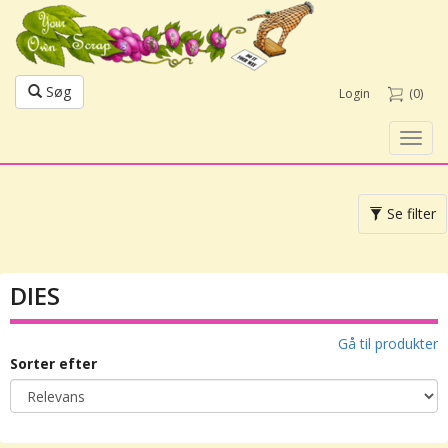
Søg
Login
(0)
Toggl
navig
Toggle
Se filter
navigation
DIES
Gå til produkter
Sorter efter