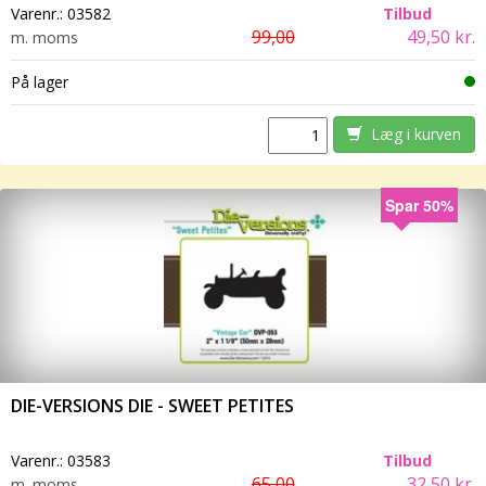
Varenr.:
03582
Tilbud
99,00
49,50 kr.
m. moms
På lager
Læg i kurven
Spar 50%
DIE-VERSIONS DIE - SWEET PETITES
Varenr.:
03583
Tilbud
65,00
32,50 kr.
m. moms