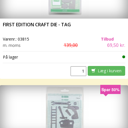
FIRST EDITION CRAFT DIE - TAG
Varenr.:
03815
Tilbud
139,00
69,50 kr.
m. moms
På lager
Læg i kurven
Spar 50%