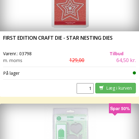
FIRST EDITION CRAFT DIE - STAR NESTING DIES
Varenr.:
03798
Tilbud
129,00
64,50 kr.
m. moms
På lager
Læg i kurven
Spar 50%