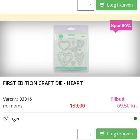
Læg i kurven
Spar 50%
FIRST EDITION CRAFT DIE - HEART
Varenr.:
03816
Tilbud
139,00
69,50 kr.
m. moms
På lager
Læg i kurven