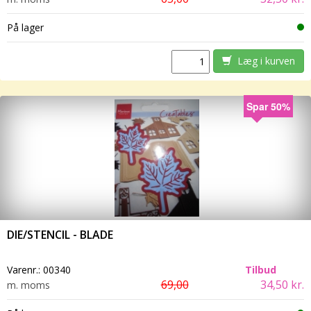
På lager
Læg i kurven
Spar 50%
DIE/STENCIL - BLADE
Varenr.:
00340
Tilbud
69,00
34,50 kr.
m. moms