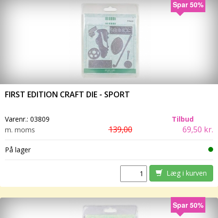
Spar 50%
FIRST EDITION CRAFT DIE - SPORT
Varenr.:
03809
Tilbud
139,00
69,50 kr.
m. moms
På lager
Læg i kurven
Spar 50%