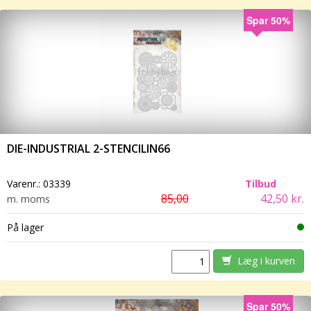
Spar 50%
DIE-INDUSTRIAL 2-STENCILIN66
Varenr.:
03339
Tilbud
85,00
42,50 kr.
m. moms
På lager
Læg i kurven
Spar 50%