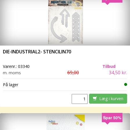
DIE-INDUSTRIAL2- STENCILIN70
Varenr.:
03340
Tilbud
69,00
34,50 kr.
m. moms
På lager
Læg i kurven
Spar 50%