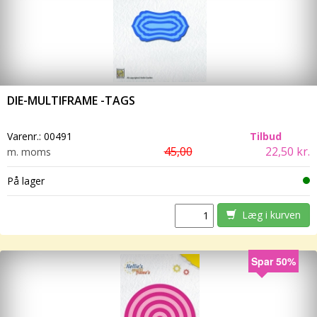
DIE-MULTIFRAME -TAGS
Varenr.:
00491
Tilbud
45,00
22,50 kr.
m. moms
På lager
Læg i kurven
Spar 50%