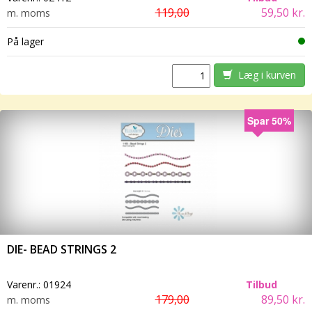
119,00
59,50 kr.
m. moms
På lager
Læg i kurven
Spar 50%
DIE- BEAD STRINGS 2
Varenr.:
01924
Tilbud
179,00
89,50 kr.
m. moms