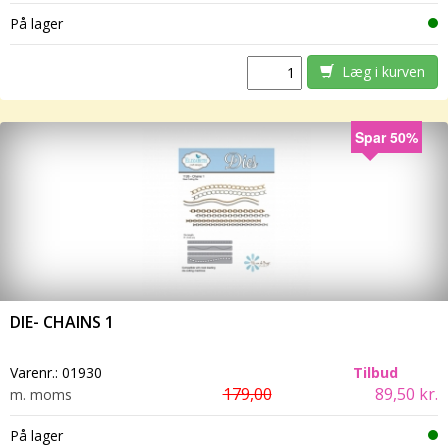
På lager
Læg i kurven
Spar 50%
DIE- CHAINS 1
Varenr.:
01930
Tilbud
179,00
89,50 kr.
m. moms
På lager