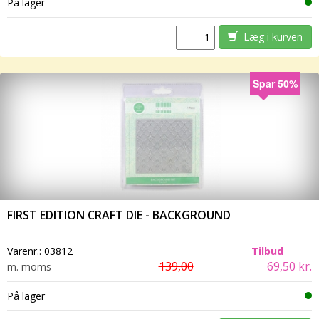
På lager
Læg i kurven
Spar 50%
FIRST EDITION CRAFT DIE - BACKGROUND
Varenr.:
03812
Tilbud
139,00
69,50 kr.
m. moms
På lager