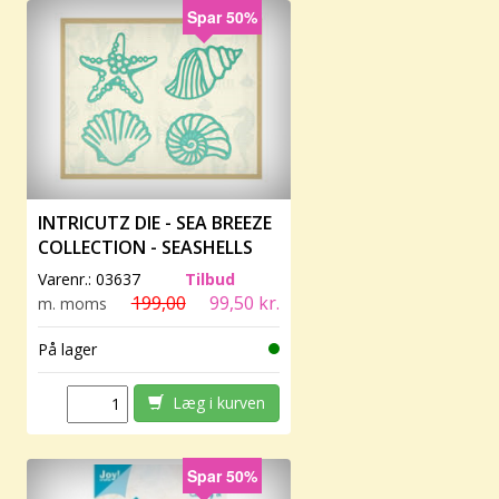
Spar 50%
INTRICUTZ DIE - SEA BREEZE
COLLECTION - SEASHELLS
Varenr.:
03637
Tilbud
199,00
99,50 kr.
m. moms
På lager
Læg i kurven
Spar 50%