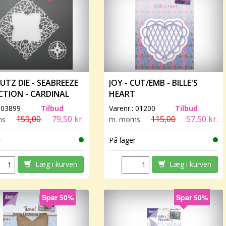
UTZ DIE - SEABREEZE
JOY - CUT/EMB - BILLE'S
CTION - CARDINAL
HEART
:
03899
Tilbud
Varenr.:
01200
Tilbud
159,00
79,50 kr.
115,00
57,50 kr.
ms
m. moms
r
På lager
Læg i kurven
Læg i kurven
Spar 50%
Spar 50%