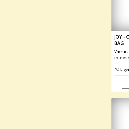
JOY - 
BAG
Varenr.
m. mo
På lage