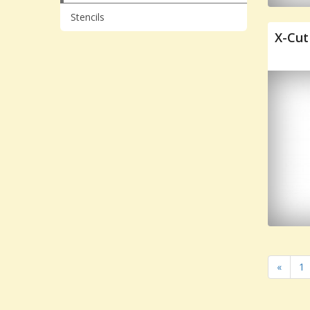
Stencils
X-Cut
«
1