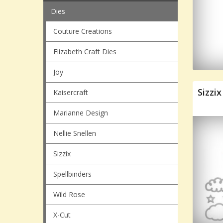
Dies
Couture Creations
Elizabeth Craft Dies
Joy
Sizzix
Kaisercraft
Marianne Design
Nellie Snellen
Sizzix
Spellbinders
Wild Rose
X-Cut