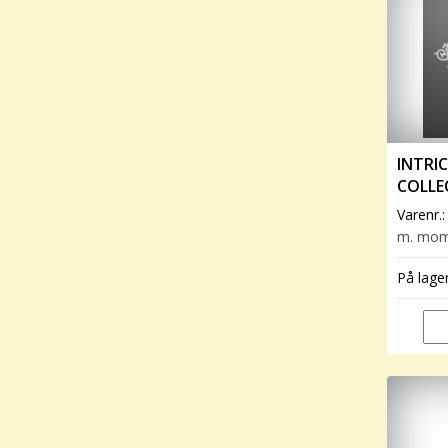
INTRIC
COLLE
FRAME
Varenr.
m. mo
På lage