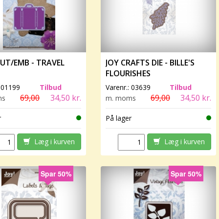
CUT/EMB - TRAVEL
JOY CRAFTS DIE - BILLE'S
FLOURISHES
:
01199
Tilbud
Varenr.:
03639
Tilbud
69,00
34,50 kr.
69,00
34,50 kr.
ms
m. moms
r
På lager
Læg i kurven
Læg i kurven
Spar 50%
Spar 50%