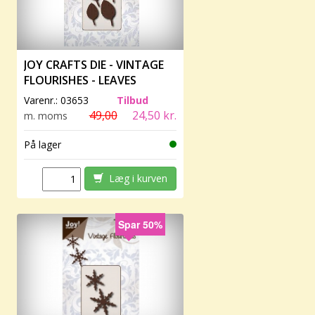
JOY CRAFTS DIE - VINTAGE
FLOURISHES - LEAVES
Varenr.:
03653
Tilbud
49,00
24,50 kr.
m. moms
På lager
Læg i kurven
Spar 50%