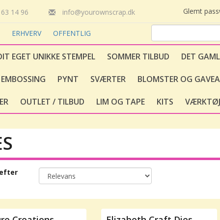
Glemt pas
63 14 96
info@yourownscrap.dk
T
ERHVERV
OFFENTLIG
DIT EGET UNIKKE STEMPEL
SOMMER TILBUD
DET GAML
EMBOSSING
PYNT
SVÆRTER
BLOMSTER OG GAVEA
ER
OUTLET / TILBUD
LIM OG TAPE
KITS
VÆRKTØJ
ES
efter
re Creations
Elizabeth Craft Dies