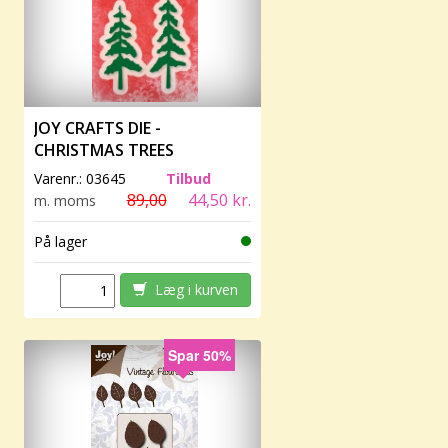
JOY CRAFTS DIE -
CHRISTMAS TREES
Varenr.:
03645
Tilbud
89,00
44,50 kr.
m. moms
På lager
Læg i kurven
Spar 50%