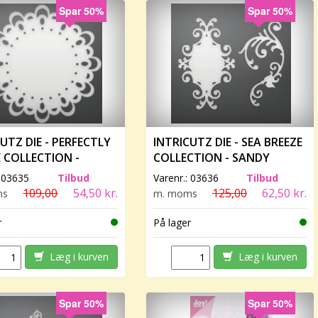
Spar 50%
Spar 50%
UTZ DIE - PERFECTLY
INTRICUTZ DIE - SEA BREEZE
E COLLECTION -
COLLECTION - SANDY
NCE
FRAME & FLOURISH
:
03635
Tilbud
Varenr.:
03636
Tilbud
109,00
54,50 kr.
125,00
62,50 kr.
ms
m. moms
r
På lager
Læg i kurven
Læg i kurven
Spar 50%
Spar 50%