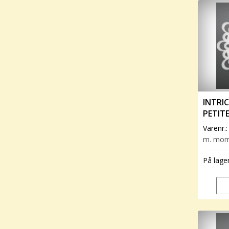
INTRIC
PETIT
FLORE
Varenr.
m. mo
På lage