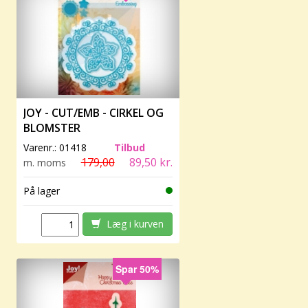
JOY - CUT/EMB - CIRKEL OG
BLOMSTER
Varenr.:
01418
Tilbud
179,00
89,50 kr.
m. moms
På lager
Læg i kurven
Spar 50%