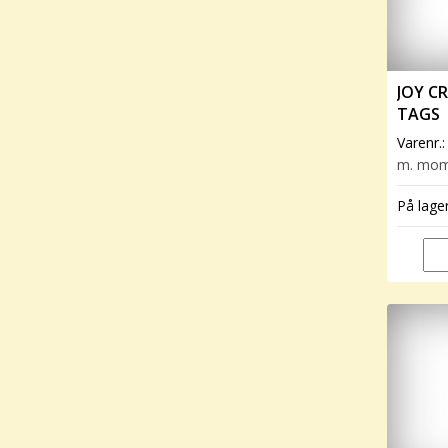
JOY CR
TAGS
Varenr.
m. mo
På lage