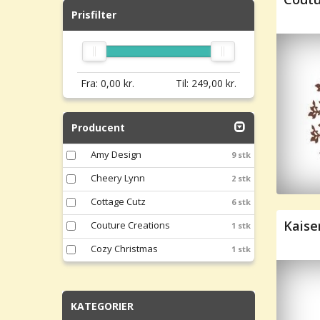
Prisfilter
Fra:
0,00
kr.
Til:
249,00
kr.
Producent
Amy Design
9 stk
Cheery Lynn
2 stk
Cottage Cutz
6 stk
Kaise
Couture Creations
1 stk
Cozy Christmas
1 stk
KATEGORIER