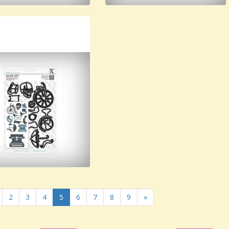
2
3
4
5
6
7
8
9
»