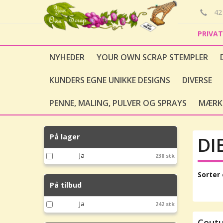
42 
PRIVA
NYHEDER
YOUR OWN SCRAP STEMPLER
KUNDERS EGNE UNIKKE DESIGNS
DIVERSE
PENNE, MALING, PULVER OG SPRAYS
MÆRK
På lager
DI
Ja
238 stk
Sorter 
På tilbud
Ja
242 stk
Coutu